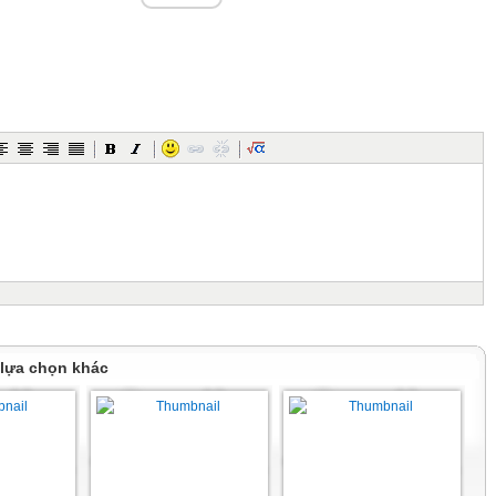
 nói từ có
ặc từ đồng
ể trả lời
. Mỗi từ đoán
m.
 lựa chọn khác
U LƯỢNG