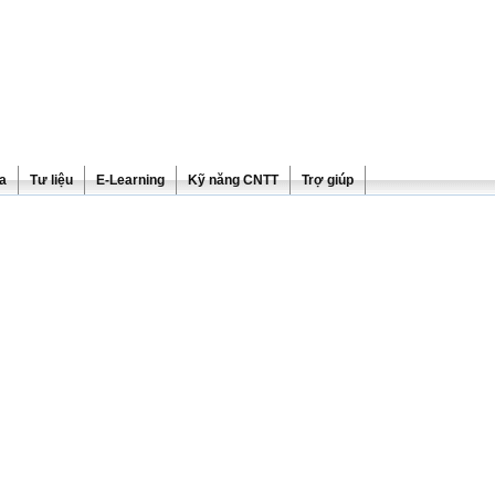
ra
Tư liệu
E-Learning
Kỹ năng CNTT
Trợ giúp