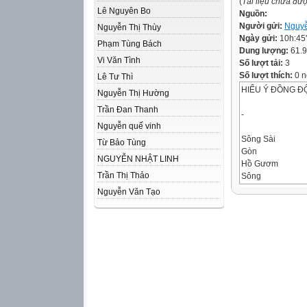
(
Tài liệu chưa đư
Lê Nguyên Bo
Nguồn:
Người gửi:
Nguyễ
Nguyễn Thị Thùy
Ngày gửi:
10h:45
Phạm Tùng Bách
Dung lượng:
61.
Vi Văn Tình
Số lượt tải:
3
Số lượt thích:
0 n
Lê Tư Thì
HIỂU Ý ĐỒNG Đ
Nguyễn Thị Hường
Trần Đan Thanh
-
Nguyễn quế vinh
Sông Sài
Từ Bảo Tùng
Gòn
NGUYỄN NHẬT LINH
Hồ Gươm
Trần Thị Thảo
Sông
Nguyễn Văn Tạo
1
LUẬT CHƠI
Người gợi ý được
1 phút để suy ngh
1 đội chơi gồm 4
Người đứng nhìn 
gợi ý, cả đội quay
bảng từ khóa.