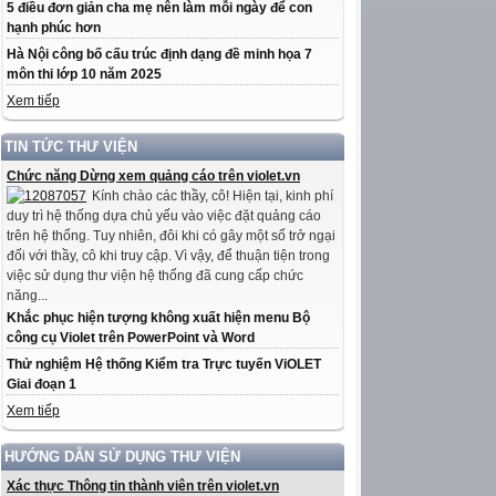
5 điều đơn giản cha mẹ nên làm mỗi ngày để con
hạnh phúc hơn
Hà Nội công bố cấu trúc định dạng đề minh họa 7
môn thi lớp 10 năm 2025
Xem tiếp
TIN TỨC THƯ VIỆN
Chức năng Dừng xem quảng cáo trên violet.vn
Kính chào các thầy, cô! Hiện tại, kinh phí
duy trì hệ thống dựa chủ yếu vào việc đặt quảng cáo
trên hệ thống. Tuy nhiên, đôi khi có gây một số trở ngại
đối với thầy, cô khi truy cập. Vì vậy, để thuận tiện trong
việc sử dụng thư viện hệ thống đã cung cấp chức
năng...
Khắc phục hiện tượng không xuất hiện menu Bộ
công cụ Violet trên PowerPoint và Word
Thử nghiệm Hệ thống Kiểm tra Trực tuyến ViOLET
Giai đoạn 1
Xem tiếp
HƯỚNG DẪN SỬ DỤNG THƯ VIỆN
Xác thực Thông tin thành viên trên violet.vn