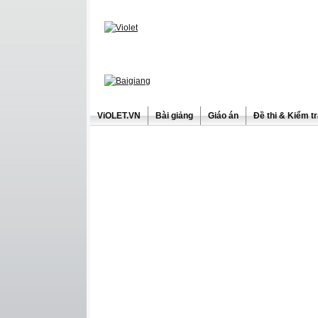
ViOLET.VN
Bài giảng
Giáo án
Đề thi & Kiểm t