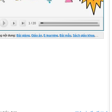
1
/
20
g nội dung:
Bài giảng
,
Giáo án
,
E-learning
,
Bài mẫu
,
Sách giáo khoa
,
...