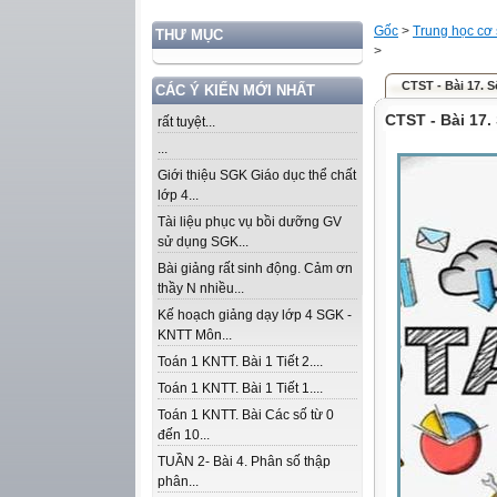
Gốc
>
Trung học cơ
THƯ MỤC
>
CTST - Bài 17. 
CÁC Ý KIẾN MỚI NHẤT
CTST - Bài 17.
rất tuyệt...
...
Giới thiệu SGK Giáo dục thể chất
lớp 4...
Tài liệu phục vụ bồi dưỡng GV
sử dụng SGK...
Bài giảng rất sinh động. Cảm ơn
thầy N nhiều...
Kế hoạch giảng dạy lớp 4 SGK -
KNTT Môn...
Toán 1 KNTT. Bài 1 Tiết 2....
Toán 1 KNTT. Bài 1 Tiết 1....
Toán 1 KNTT. Bài Các số từ 0
đến 10...
TUẦN 2- Bài 4. Phân số thập
phân...