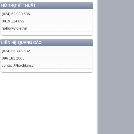
HỖ TRỢ KĨ THUẬT
(024) 62 930 536
0919 124 899
hotro@violet.vn
LIÊN HỆ QUẢNG CÁO
(024) 66 745 632
096 181 2005
contact@bachkim.vn