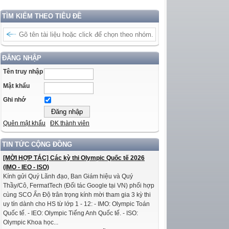
TÌM KIẾM THEO TIÊU ĐỀ
ĐĂNG NHẬP
Tên truy nhập
Mật khẩu
Ghi nhớ
Quên mật khẩu
ĐK thành viên
TIN TỨC CỘNG ĐỒNG
[MỜI HỢP TÁC] Các kỳ thi Olympic Quốc tế 2026
(IMO - IEO - ISO)
Kính gửi Quý Lãnh đạo, Ban Giám hiệu và Quý
Thầy/Cô, FermatTech (Đối tác Google tại VN) phối hợp
cùng SCO Ấn Độ trân trọng kính mời tham gia 3 kỳ thi
uy tín dành cho HS từ lớp 1 - 12: - IMO: Olympic Toán
Quốc tế. - IEO: Olympic Tiếng Anh Quốc tế. - ISO:
Olympic Khoa học...