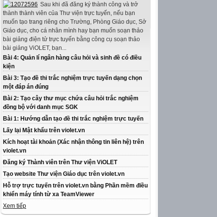
Sau khi đã đăng ký thành công và trở
thành thành viên của Thư viện trực tuyến, nếu bạn
muốn tạo trang riêng cho Trường, Phòng Giáo dục, Sở
Giáo dục, cho cá nhân mình hay bạn muốn soạn thảo
bài giảng điện tử trực tuyến bằng công cụ soạn thảo
bài giảng ViOLET, bạn...
Bài 4: Quản lí ngân hàng câu hỏi và sinh đề có điều
kiện
Bài 3: Tạo đề thi trắc nghiệm trực tuyến dạng chọn
một đáp án đúng
Bài 2: Tạo cây thư mục chứa câu hỏi trắc nghiệm
đồng bộ với danh mục SGK
Bài 1: Hướng dẫn tạo đề thi trắc nghiệm trực tuyến
Lấy lại Mật khẩu trên violet.vn
Kích hoạt tài khoản (Xác nhận thông tin liên hệ) trên
violet.vn
Đăng ký Thành viên trên Thư viện ViOLET
Tạo website Thư viện Giáo dục trên violet.vn
Hỗ trợ trực tuyến trên violet.vn bằng Phần mềm điều
khiển máy tính từ xa TeamViewer
Xem tiếp