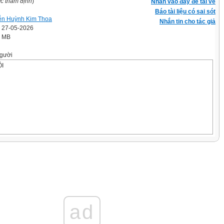
ợc thẩm định
)
Nhấn vào đây để tải về
Báo tài liệu có sai sót
n Huỳnh Kim Thoa
Nhắn tin cho tác giả
' 27-05-2026
9 MB
gười
ỘI
 nhìn từ khóa
ĩ câu gợi ý.
 đến 6 ngươi.
từ khóa và
ad
 lưng với