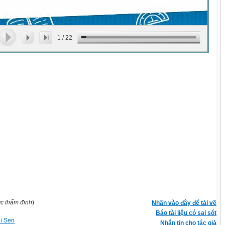
1
/
22
ợc thẩm định
)
Nhấn vào đây để tải về
Báo tài liệu có sai sót
hi Sen
Nhắn tin cho tác giả