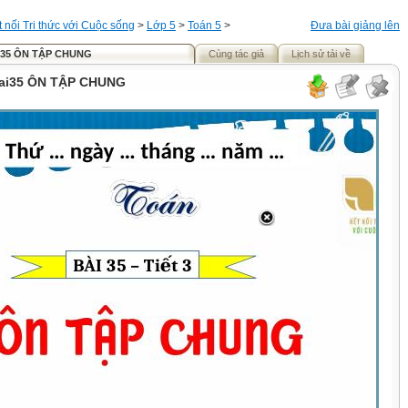
t nối Tri thức với Cuộc sống
>
Lớp 5
>
Toán 5
>
Đưa bài giảng lên
ai35 ÔN TẬP CHUNG
Cùng tác giả
Lịch sử tải về
Bai35 ÔN TẬP CHUNG