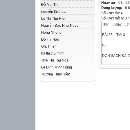
Ngày gửi:
08h:52
Đỗ Mai Thi
Dung lượng:
19.
nguyễn thị thoan
Số lượt tải:
4
Số lượt thích:
0 n
Lê Thị Thu Hiền
Thứ … ngày … t
Nguyễn Đào Như Ngọc
Hồng Nhung
BÀI 35 – Tiết 3
Đỗ Thị Hậu
01
Gia Thiện
hà thị thu minh
DỌN SẠCH ĐẠI
Thái Thị Thu Nga
Đọc số thập phân
Lê Đình Minh Hùng
Năm phẩy không 
Trương Thuý Hiền
5,004
Đọc số thập phân
Ba mươi lăm phẩy
35,471
34,28 + 20,45
54,73