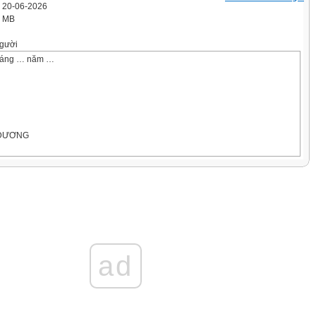
' 20-06-2026
8 MB
gười
háng … năm …
 DƯƠNG
 sau:
không bốn.
 sau:
 bốn trăm bảy mốt.
ad