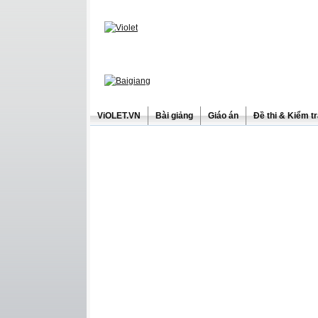
ViOLET.VN
Bài giảng
Giáo án
Đề thi & Kiểm t