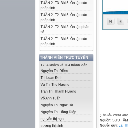
TUẦN 2- T3. Bài 5. Ôn tập các
phép tính...
TUẦN 2- T2. Bài 5. Ôn tập các
phép tính...
TUẦN 2- T2. Bài 3. Ôn tập phân
số...
TUẦN 2- T1. Bài 5. Ôn tập các
phép tính...
THÀNH VIÊN TRỰC TUYẾN
1734 khách và 104 thành viên
Nguyễn Thị Diễm
Thị Loan Đinh
Vũ Thị Thu Hường
Trần Thị Thanh Hường
Võ Anh Tuấn
Nguyện Thị Ngọc Hà
Nguyễn Thị Hồng Diệp
(
Tài liệu chưa đư
nguyễn thị nga
Nguồn:
SƯU TẦM
Người gửi:
Lai T
trương thị sinh