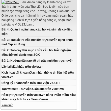
Sau khi đã đăng ký thành công và trở
thành thành viên của Thư viện trực tuyến, nếu bạn
muốn tạo trang riêng cho Trường, Phòng Giáo dục, Sở
Giáo dục, cho cá nhân mình hay bạn muốn soạn thảo
bài giảng điện tử trực tuyến bằng công cụ soạn thảo
bài giảng ViOLET, bạn...
Bài 4: Quản lí ngân hàng câu hỏi và sinh đề có điều
kiện
Bài 3: Tạo đề thi trắc nghiệm trực tuyến dạng chọn
một đáp án đúng
Bài 2: Tạo cây thư mục chứa câu hỏi trắc nghiệm
đồng bộ với danh mục SGK
Bài 1: Hướng dẫn tạo đề thi trắc nghiệm trực tuyến
Lấy lại Mật khẩu trên violet.vn
Kích hoạt tài khoản (Xác nhận thông tin liên hệ) trên
violet.vn
Đăng ký Thành viên trên Thư viện ViOLET
Tạo website Thư viện Giáo dục trên violet.vn
Hỗ trợ trực tuyến trên violet.vn bằng Phần mềm điều
khiển máy tính từ xa TeamViewer
Xem tiếp