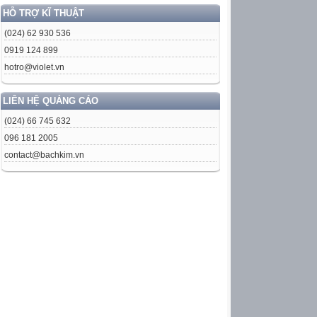
HỖ TRỢ KĨ THUẬT
(024) 62 930 536
0919 124 899
hotro@violet.vn
LIÊN HỆ QUẢNG CÁO
(024) 66 745 632
096 181 2005
contact@bachkim.vn