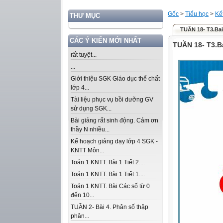
Gốc
>
Tiểu học
>
Kế
THƯ MỤC
TUẦN 18- T3.B
CÁC Ý KIẾN MỚI NHẤT
TUẦN 18- T3.
rất tuyệt...
...
Giới thiệu SGK Giáo dục thể chất
lớp 4...
Tài liệu phục vụ bồi dưỡng GV
sử dụng SGK...
Bài giảng rất sinh động. Cảm ơn
thầy N nhiều...
Kế hoạch giảng dạy lớp 4 SGK -
KNTT Môn...
Toán 1 KNTT. Bài 1 Tiết 2....
Toán 1 KNTT. Bài 1 Tiết 1....
Toán 1 KNTT. Bài Các số từ 0
đến 10...
TUẦN 2- Bài 4. Phân số thập
phân...