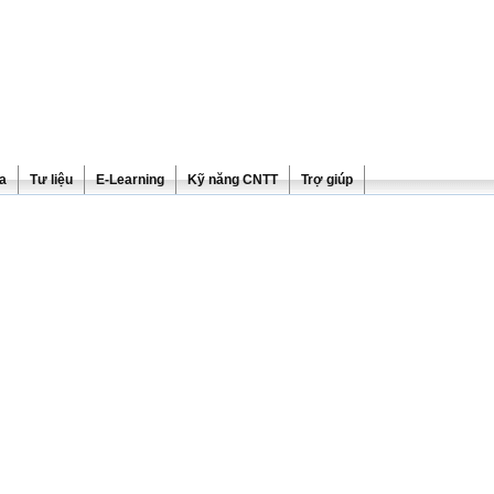
ra
Tư liệu
E-Learning
Kỹ năng CNTT
Trợ giúp