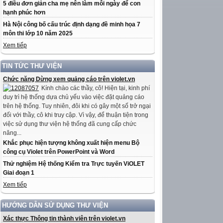
5 điều đơn giản cha mẹ nên làm mỗi ngày để con
hạnh phúc hơn
Hà Nội công bố cấu trúc định dạng đề minh họa 7
môn thi lớp 10 năm 2025
Xem tiếp
TIN TỨC THƯ VIỆN
Chức năng Dừng xem quảng cáo trên violet.vn
Kính chào các thầy, cô! Hiện tại, kinh phí
duy trì hệ thống dựa chủ yếu vào việc đặt quảng cáo
trên hệ thống. Tuy nhiên, đôi khi có gây một số trở ngại
đối với thầy, cô khi truy cập. Vì vậy, để thuận tiện trong
việc sử dụng thư viện hệ thống đã cung cấp chức
năng...
Khắc phục hiện tượng không xuất hiện menu Bộ
công cụ Violet trên PowerPoint và Word
Thử nghiệm Hệ thống Kiểm tra Trực tuyến ViOLET
Giai đoạn 1
Xem tiếp
HƯỚNG DẪN SỬ DỤNG THƯ VIỆN
Xác thực Thông tin thành viên trên violet.vn