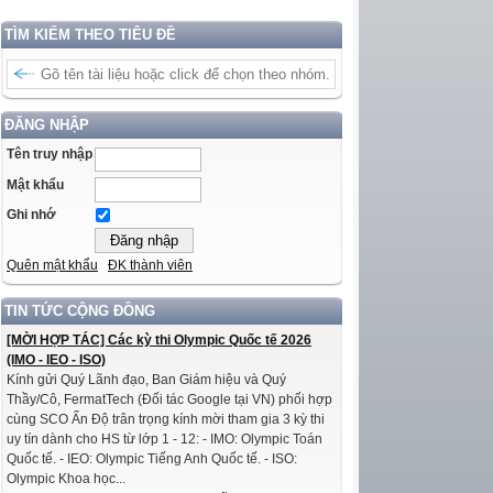
TÌM KIẾM THEO TIÊU ĐỀ
ĐĂNG NHẬP
Tên truy nhập
Mật khẩu
Ghi nhớ
Quên mật khẩu
ĐK thành viên
TIN TỨC CỘNG ĐỒNG
[MỜI HỢP TÁC] Các kỳ thi Olympic Quốc tế 2026
(IMO - IEO - ISO)
Kính gửi Quý Lãnh đạo, Ban Giám hiệu và Quý
Thầy/Cô, FermatTech (Đối tác Google tại VN) phối hợp
cùng SCO Ấn Độ trân trọng kính mời tham gia 3 kỳ thi
uy tín dành cho HS từ lớp 1 - 12: - IMO: Olympic Toán
Quốc tế. - IEO: Olympic Tiếng Anh Quốc tế. - ISO:
Olympic Khoa học...