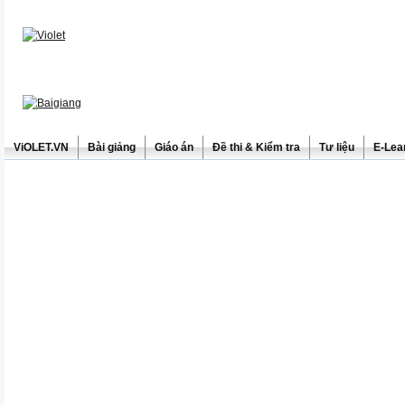
ViOLET.VN
Bài giảng
Giáo án
Đề thi & Kiểm tra
Tư liệu
E-Lea