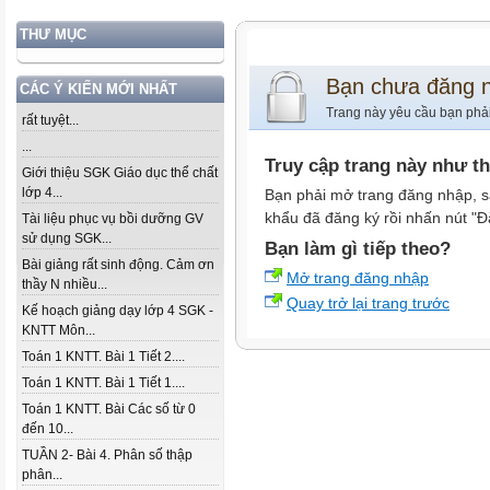
THƯ MỤC
Bạn chưa đăng 
CÁC Ý KIẾN MỚI NHẤT
Trang này yêu cầu bạn phả
rất tuyệt...
...
Truy cập trang này như t
Giới thiệu SGK Giáo dục thể chất
lớp 4...
Bạn phải mở trang đăng nhập, s
khẩu đã đăng ký rồi nhấn nút "Đ
Tài liệu phục vụ bồi dưỡng GV
sử dụng SGK...
Bạn làm gì tiếp theo?
Bài giảng rất sinh động. Cảm ơn
Mở trang đăng nhập
thầy N nhiều...
Quay trở lại trang trước
Kế hoạch giảng dạy lớp 4 SGK -
KNTT Môn...
Toán 1 KNTT. Bài 1 Tiết 2....
Toán 1 KNTT. Bài 1 Tiết 1....
Toán 1 KNTT. Bài Các số từ 0
đến 10...
TUẦN 2- Bài 4. Phân số thập
phân...