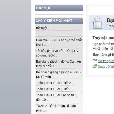
THƯ MỤC
Bạ
CÁC Ý KIẾN MỚI NHẤT
Tran
rất tuyệt...
...
Truy cập tr
Giới thiệu SGK Giáo dục thể chất
Bạn phải mở tr
lớp 4...
ký rồi nhấn nút
Tài liệu phục vụ bồi dưỡng GV
Bạn làm gì t
sử dụng SGK...
Mở trang đ
Bài giảng rất sinh động. Cảm ơn
thầy N nhiều...
Quay trở lại
Kế hoạch giảng dạy lớp 4 SGK -
KNTT Môn...
Toán 1 KNTT. Bài 1 Tiết 2....
Toán 1 KNTT. Bài 1 Tiết 1....
Toán 1 KNTT. Bài Các số từ 0
đến 10...
TUẦN 2- Bài 4. Phân số thập
phân...