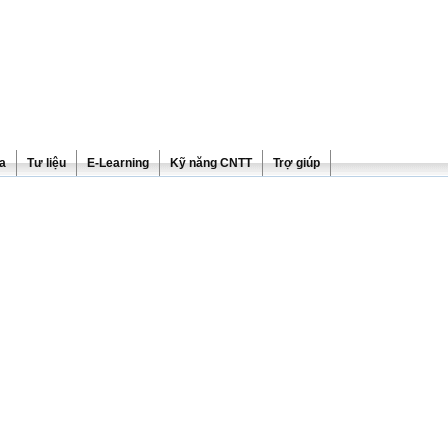
ra
Tư liệu
E-Learning
Kỹ năng CNTT
Trợ giúp