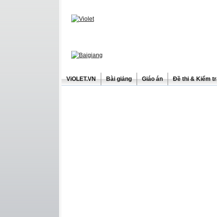
ViOLET.VN
Bài giảng
Giáo án
Đề thi & Kiểm t