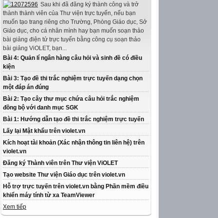
Sau khi đã đăng ký thành công và trở
thành thành viên của Thư viện trực tuyến, nếu bạn
muốn tạo trang riêng cho Trường, Phòng Giáo dục, Sở
Giáo dục, cho cá nhân mình hay bạn muốn soạn thảo
bài giảng điện tử trực tuyến bằng công cụ soạn thảo
bài giảng ViOLET, bạn...
Bài 4: Quản lí ngân hàng câu hỏi và sinh đề có điều
kiện
Bài 3: Tạo đề thi trắc nghiệm trực tuyến dạng chọn
một đáp án đúng
Bài 2: Tạo cây thư mục chứa câu hỏi trắc nghiệm
đồng bộ với danh mục SGK
Bài 1: Hướng dẫn tạo đề thi trắc nghiệm trực tuyến
Lấy lại Mật khẩu trên violet.vn
Kích hoạt tài khoản (Xác nhận thông tin liên hệ) trên
violet.vn
Đăng ký Thành viên trên Thư viện ViOLET
Tạo website Thư viện Giáo dục trên violet.vn
Hỗ trợ trực tuyến trên violet.vn bằng Phần mềm điều
khiển máy tính từ xa TeamViewer
Xem tiếp