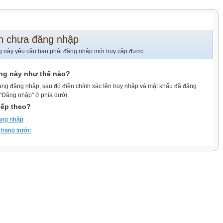
n chưa đăng nhập
g này yêu cầu bạn phải đăng nhập mới truy cập được.
ang này như thế nào?
ang đăng nhập, sau đó điền chính xác tên truy nhập và mật khẩu đã đăng
 "Đăng nhập" ở phía dưới.
iếp theo?
ăng nhập
 trang trước