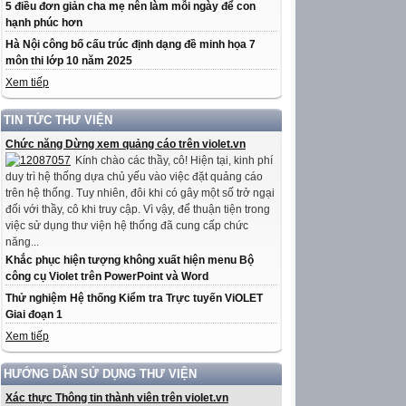
5 điều đơn giản cha mẹ nên làm mỗi ngày để con
hạnh phúc hơn
Hà Nội công bố cấu trúc định dạng đề minh họa 7
môn thi lớp 10 năm 2025
Xem tiếp
TIN TỨC THƯ VIỆN
Chức năng Dừng xem quảng cáo trên violet.vn
Kính chào các thầy, cô! Hiện tại, kinh phí
duy trì hệ thống dựa chủ yếu vào việc đặt quảng cáo
trên hệ thống. Tuy nhiên, đôi khi có gây một số trở ngại
đối với thầy, cô khi truy cập. Vì vậy, để thuận tiện trong
việc sử dụng thư viện hệ thống đã cung cấp chức
năng...
Khắc phục hiện tượng không xuất hiện menu Bộ
công cụ Violet trên PowerPoint và Word
Thử nghiệm Hệ thống Kiểm tra Trực tuyến ViOLET
Giai đoạn 1
Xem tiếp
HƯỚNG DẪN SỬ DỤNG THƯ VIỆN
Xác thực Thông tin thành viên trên violet.vn