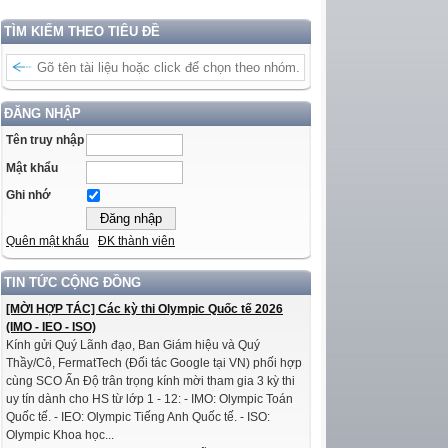
TÌM KIẾM THEO TIÊU ĐỀ
ĐĂNG NHẬP
Tên truy nhập
Mật khẩu
Ghi nhớ
Quên mật khẩu
ĐK thành viên
TIN TỨC CỘNG ĐỒNG
[MỜI HỢP TÁC] Các kỳ thi Olympic Quốc tế 2026
(IMO - IEO - ISO)
Kính gửi Quý Lãnh đạo, Ban Giám hiệu và Quý
Thầy/Cô, FermatTech (Đối tác Google tại VN) phối hợp
cùng SCO Ấn Độ trân trọng kính mời tham gia 3 kỳ thi
uy tín dành cho HS từ lớp 1 - 12: - IMO: Olympic Toán
Quốc tế. - IEO: Olympic Tiếng Anh Quốc tế. - ISO:
Olympic Khoa học...