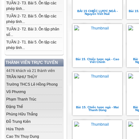
TUẦN 2- T3. Bài 5. Ôn tập các
phép tính...
BÀI 15 CHIẾC LƯỢC NGÀ -
Bài 15
Nguyễn Viết Huế
TUẦN 2- T2. Bài 5. Ôn tập các
phép tính...
TUẦN 2- T2. Bài 3. Ôn tập phân
số...
TUẦN 2- T1. Bài 5. Ôn tập các
phép tính...
Bài 15. Chiếc lược ngà - Cao
Bài
THÀNH VIÊN TRỰC TUYẾN
Viết Chính
Ng
4476 khách và 21 thành viên
TRẦN NHƯ THỦY
Trường THCS Lê Hồng Phong
Võ Phương
Phạm Thanh Trúc
Đặng Thế
Bài 15. Chiếc lược ngà - Mai
Bài
Thanh Dong
Ng
Phùng Hữu Thắng
Đỗ Trung Kiên
Hứa Thịnh
Cao Thi Thuy Dung