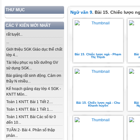
THƯ MỤC
Ngữ văn 9
. Bài 15. Chiếc lược n
CÁC Ý KIẾN MỚI NHẤT
rất tuyệt...
...
Giới thiệu SGK Giáo dục thể chất
Bài 15. Chiếc lược ngà - Phạm
Bài
lớp 4...
Thị Thịnh
Tài liệu phục vụ bồi dưỡng GV
sử dụng SGK...
Bài giảng rất sinh động. Cảm ơn
thầy N nhiều...
Kế hoạch giảng dạy lớp 4 SGK -
KNTT Môn...
Toán 1 KNTT. Bài 1 Tiết 2....
Bài 15. Chiếc lược ngà - Chu
Bài
Khanh huyền
N
Toán 1 KNTT. Bài 1 Tiết 1....
Toán 1 KNTT. Bài Các số từ 0
đến 10...
TUẦN 2- Bài 4. Phân số thập
phân...