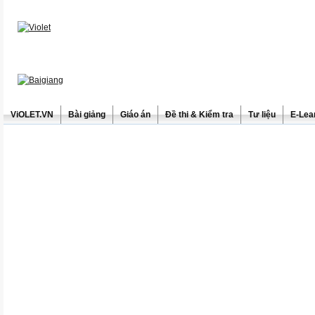
ViOLET.VN
Bài giảng
Giáo án
Đề thi & Kiểm tra
Tư liệu
E-Lea