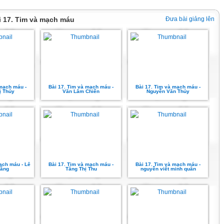
ài 17. Tim và mạch máu
Đưa bài giảng lên
 mạch máu -
Bài 17. Tim và mạch máu -
Bài 17. Tim và mạch máu -
ị Thúy
Văn Lâm Chiến
Nguyễn Văn Thủy
ạch máu - Lê
Bài 17. Tim và mạch máu -
Bài 17. Tim và mạch máu -
ắng
Tăng Thị Thu
nguyễn viết minh quân