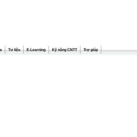
ra
Tư liệu
E-Learning
Kỹ năng CNTT
Trợ giúp