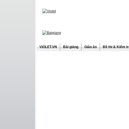
ViOLET.VN
Bài giảng
Giáo án
Đề thi & Kiểm t