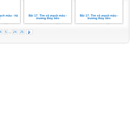
ạch máu - hà
Bài 17. Tim và mạch máu -
Bài 17. Tim và mạch máu -
g
trương thủy tiên
trương thủy tiên
...
4
5
24
25