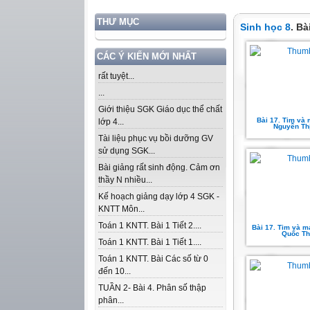
THƯ MỤC
Sinh học 8
. B
CÁC Ý KIẾN MỚI NHẤT
rất tuyệt...
...
Giới thiệu SGK Giáo dục thể chất
Bài 17. Tim và
lớp 4...
Nguyễn Th
Tài liệu phục vụ bồi dưỡng GV
sử dụng SGK...
Bài giảng rất sinh động. Cảm ơn
thầy N nhiều...
Kế hoạch giảng dạy lớp 4 SGK -
KNTT Môn...
Toán 1 KNTT. Bài 1 Tiết 2....
Bài 17. Tim và m
Quốc Th
Toán 1 KNTT. Bài 1 Tiết 1....
Toán 1 KNTT. Bài Các số từ 0
đến 10...
TUẦN 2- Bài 4. Phân số thập
phân...