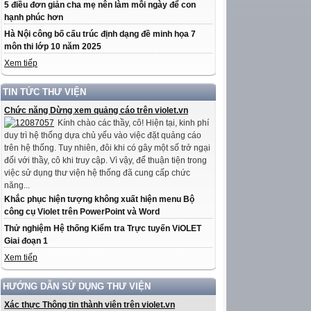
5 điều đơn giản cha mẹ nên làm mỗi ngày để con
hạnh phúc hơn
Hà Nội công bố cấu trúc định dạng đề minh họa 7
môn thi lớp 10 năm 2025
Xem tiếp
TIN TỨC THƯ VIỆN
Chức năng Dừng xem quảng cáo trên violet.vn
Kính chào các thầy, cô! Hiện tại, kinh phí
duy trì hệ thống dựa chủ yếu vào việc đặt quảng cáo
trên hệ thống. Tuy nhiên, đôi khi có gây một số trở ngại
đối với thầy, cô khi truy cập. Vì vậy, để thuận tiện trong
việc sử dụng thư viện hệ thống đã cung cấp chức
năng...
Khắc phục hiện tượng không xuất hiện menu Bộ
công cụ Violet trên PowerPoint và Word
Thử nghiệm Hệ thống Kiểm tra Trực tuyến ViOLET
Giai đoạn 1
Xem tiếp
HƯỚNG DẪN SỬ DỤNG THƯ VIỆN
Xác thực Thông tin thành viên trên violet.vn