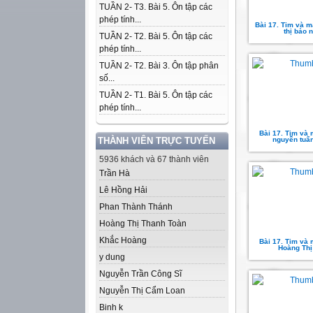
TUẦN 2- T3. Bài 5. Ôn tập các
phép tính...
Bài 17. Tim và m
thị bảo 
TUẦN 2- T2. Bài 5. Ôn tập các
phép tính...
TUẦN 2- T2. Bài 3. Ôn tập phân
số...
TUẦN 2- T1. Bài 5. Ôn tập các
phép tính...
Bài 17. Tim và
THÀNH VIÊN TRỰC TUYẾN
nguyễn tuấ
5936 khách và 67 thành viên
Trần Hà
Lê Hồng Hải
Phan Thành Thánh
Hoàng Thị Thanh Toàn
Khắc Hoàng
Bài 17. Tim và
Hoàng Thị
y dung
Nguyễn Trần Công Sĩ
Nguyễn Thị Cẩm Loan
Binh k