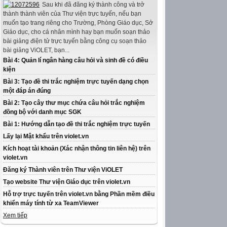
Sau khi đã đăng ký thành công và trở
thành thành viên của Thư viện trực tuyến, nếu bạn
muốn tạo trang riêng cho Trường, Phòng Giáo dục, Sở
Giáo dục, cho cá nhân mình hay bạn muốn soạn thảo
bài giảng điện tử trực tuyến bằng công cụ soạn thảo
bài giảng ViOLET, bạn...
Bài 4: Quản lí ngân hàng câu hỏi và sinh đề có điều
kiện
Bài 3: Tạo đề thi trắc nghiệm trực tuyến dạng chọn
một đáp án đúng
Bài 2: Tạo cây thư mục chứa câu hỏi trắc nghiệm
đồng bộ với danh mục SGK
Bài 1: Hướng dẫn tạo đề thi trắc nghiệm trực tuyến
Lấy lại Mật khẩu trên violet.vn
Kích hoạt tài khoản (Xác nhận thông tin liên hệ) trên
violet.vn
Đăng ký Thành viên trên Thư viện ViOLET
Tạo website Thư viện Giáo dục trên violet.vn
Hỗ trợ trực tuyến trên violet.vn bằng Phần mềm điều
khiển máy tính từ xa TeamViewer
Xem tiếp