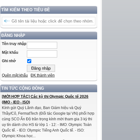
TÌM KIẾM THEO TIÊU ĐỀ
ĐĂNG NHẬP
Tên truy nhập
Mật khẩu
Ghi nhớ
Quên mật khẩu
ĐK thành viên
TIN TỨC CỘNG ĐỒNG
[MỜI HỢP TÁC] Các kỳ thi Olympic Quốc tế 2026
(IMO - IEO - ISO)
Kính gửi Quý Lãnh đạo, Ban Giám hiệu và Quý
Thầy/Cô, FermatTech (Đối tác Google tại VN) phối hợp
cùng SCO Ấn Độ trân trọng kính mời tham gia 3 kỳ thi
uy tín dành cho HS từ lớp 1 - 12: - IMO: Olympic Toán
Quốc tế. - IEO: Olympic Tiếng Anh Quốc tế. - ISO:
Olympic Khoa học...