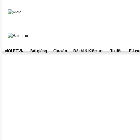
ViOLET.VN
Bài giảng
Giáo án
Đề thi & Kiểm tra
Tư liệu
E-Lea