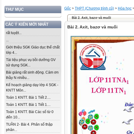
Gốc
>
THPT (Chương trình cũ)
>
Hóa học
THƯ MỤC
Bài 2. Axit, bazơ và muối
CÁC Ý KIẾN MỚI NHẤT
Bài 2. Axit, bazơ và muối
rất tuyệt...
...
Giới thiệu SGK Giáo dục thể chất
lớp 4...
Tài liệu phục vụ bồi dưỡng GV
sử dụng SGK...
Bài giảng rất sinh động. Cảm ơn
thầy N nhiều...
Kế hoạch giảng dạy lớp 4 SGK -
KNTT Môn...
Toán 1 KNTT. Bài 1 Tiết 2....
Toán 1 KNTT. Bài 1 Tiết 1....
Toán 1 KNTT. Bài Các số từ 0
đến 10...
TUẦN 2- Bài 4. Phân số thập
phân...