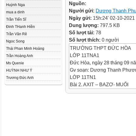
Nguồn:
Huỳnh Nga
Người gửi:
Dương Thanh Ph
mua a dinh
Ngày gửi:
15h:24' 02-10-2021
Trần Tiến Sĩ
Dung lượng:
797.5 KB
Đinh THanh Hiền
Số lượt tải:
78
Trần Văn Rê
Số lượt thích:
0 người
Ngoc Song
TRƯỜNG THPT ĐỨC HÒA
Thái Phan Minh Hoàng
LỚP 11TNA1
Trần Hoàng Anh
Đức Hòa, ngày 28 tháng 09 n
Ms Quenie
Gv soạn: Dương Thanh Phươ
HUỲNH NHƯ Ý
LỚP 11TN1
Trương Đức Anh
Bài 2. AXIT – BAZƠ- MUỐI
Viết phương trình điện li của c
HCl, NaOH, NH4Cl, K2SO4 
Phương trình điện li:
HCl → H+ + Cl-
NaOH → Na+ + OH-
NH4Cl → NH4+ + Cl-
K2SO4 → 2K+ + SO42-