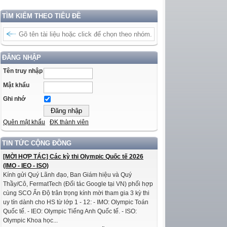
TÌM KIẾM THEO TIÊU ĐỀ
ĐĂNG NHẬP
Tên truy nhập
Mật khẩu
Ghi nhớ
Quên mật khẩu
ĐK thành viên
TIN TỨC CỘNG ĐỒNG
[MỜI HỢP TÁC] Các kỳ thi Olympic Quốc tế 2026
(IMO - IEO - ISO)
Kính gửi Quý Lãnh đạo, Ban Giám hiệu và Quý
Thầy/Cô, FermatTech (Đối tác Google tại VN) phối hợp
cùng SCO Ấn Độ trân trọng kính mời tham gia 3 kỳ thi
uy tín dành cho HS từ lớp 1 - 12: - IMO: Olympic Toán
Quốc tế. - IEO: Olympic Tiếng Anh Quốc tế. - ISO:
Olympic Khoa học...