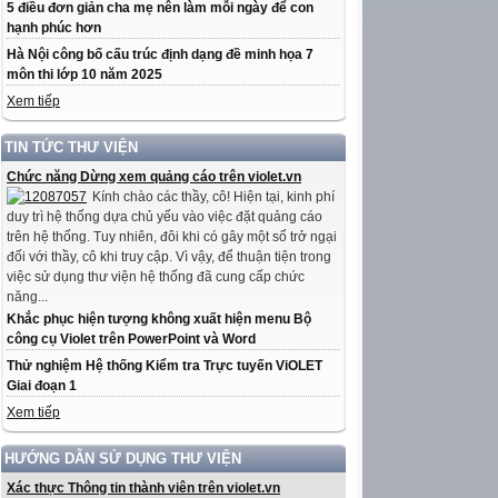
5 điều đơn giản cha mẹ nên làm mỗi ngày để con
hạnh phúc hơn
Hà Nội công bố cấu trúc định dạng đề minh họa 7
môn thi lớp 10 năm 2025
Xem tiếp
TIN TỨC THƯ VIỆN
Chức năng Dừng xem quảng cáo trên violet.vn
Kính chào các thầy, cô! Hiện tại, kinh phí
duy trì hệ thống dựa chủ yếu vào việc đặt quảng cáo
trên hệ thống. Tuy nhiên, đôi khi có gây một số trở ngại
đối với thầy, cô khi truy cập. Vì vậy, để thuận tiện trong
việc sử dụng thư viện hệ thống đã cung cấp chức
năng...
Khắc phục hiện tượng không xuất hiện menu Bộ
công cụ Violet trên PowerPoint và Word
Thử nghiệm Hệ thống Kiểm tra Trực tuyến ViOLET
Giai đoạn 1
Xem tiếp
HƯỚNG DẪN SỬ DỤNG THƯ VIỆN
Xác thực Thông tin thành viên trên violet.vn