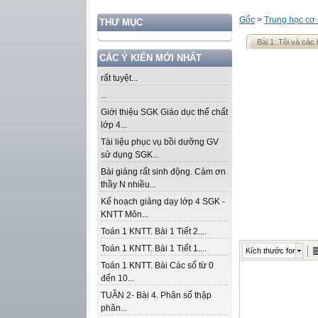
Gốc
>
Trung học cơ
THƯ MỤC
Bài 1: Tôi và các 
CÁC Ý KIẾN MỚI NHẤT
rất tuyệt...
...
Giới thiệu SGK Giáo dục thể chất
lớp 4...
Tài liệu phục vụ bồi dưỡng GV
sử dụng SGK...
Bài giảng rất sinh động. Cảm ơn
thầy N nhiều...
Kế hoạch giảng dạy lớp 4 SGK -
KNTT Môn...
Toán 1 KNTT. Bài 1 Tiết 2....
Toán 1 KNTT. Bài 1 Tiết 1....
Kích thước font
Toán 1 KNTT. Bài Các số từ 0
đến 10...
TUẦN 2- Bài 4. Phân số thập
phân...