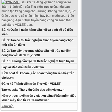
Sau khi đã đăng ký thành công và trở
thành thành viên của Thư viện trực tuyến, nếu bạn
muốn tạo trang riêng cho Trường, Phòng Giáo dục, Sở
Giáo dục, cho cá nhân mình hay bạn muốn soạn thảo
bài giảng điện tử trực tuyến bằng công cụ soạn thảo
bài giảng ViOLET, bạn...
Bài 4: Quản lí ngân hàng câu hỏi và sinh đề có điều
kiện
Bài 3: Tạo đề thi trắc nghiệm trực tuyến dạng chọn
một đáp án đúng
Bài 2: Tạo cây thư mục chứa câu hỏi trắc nghiệm
đồng bộ với danh mục SGK
Bài 1: Hướng dẫn tạo đề thi trắc nghiệm trực tuyến
Lấy lại Mật khẩu trên violet.vn
Kích hoạt tài khoản (Xác nhận thông tin liên hệ) trên
violet.vn
Đăng ký Thành viên trên Thư viện ViOLET
Tạo website Thư viện Giáo dục trên violet.vn
Hỗ trợ trực tuyến trên violet.vn bằng Phần mềm điều
khiển máy tính từ xa TeamViewer
Xem tiếp