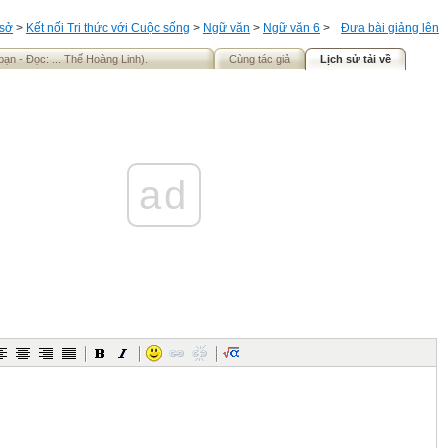
 sở
>
Kết nối Tri thức với Cuộc sống
>
Ngữ văn
>
Ngữ văn 6
>
Đưa bài giảng lên
bạn - Đọc: ... Thế Hoàng Linh).
Cùng tác giả
Lịch sử tải về
ad