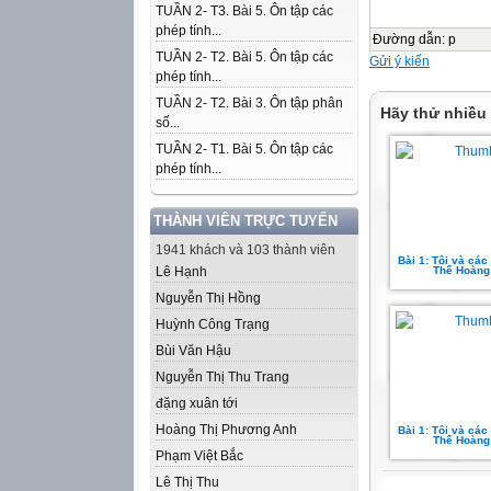
TUẦN 2- T3. Bài 5. Ôn tập các
phép tính...
Đường dẫn
:
p
TUẦN 2- T2. Bài 5. Ôn tập các
Gửi ý kiến
phép tính...
TUẦN 2- T2. Bài 3. Ôn tập phân
Hãy thử nhiều
số...
TUẦN 2- T1. Bài 5. Ôn tập các
phép tính...
THÀNH VIÊN TRỰC TUYẾN
1941 khách và 103 thành viên
Bài 1: Tôi và các 
Lê Hạnh
Thế Hoàng 
Nguyễn Thị Hồng
Huỳnh Công Trạng
Bùi Văn Hậu
Nguyễn Thị Thu Trang
đặng xuân tới
Hoàng Thị Phương Anh
Bài 1: Tôi và các 
Thế Hoàng 
Phạm Việt Bắc
Lê Thị Thu