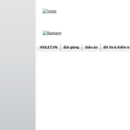
ViOLET.VN
Bài giảng
Giáo án
Đề thi & Kiểm t