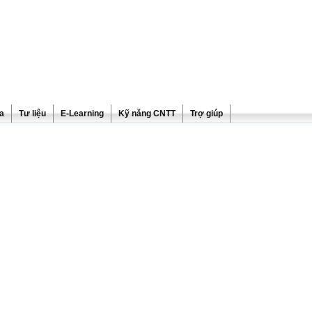
ra
Tư liệu
E-Learning
Kỹ năng CNTT
Trợ giúp