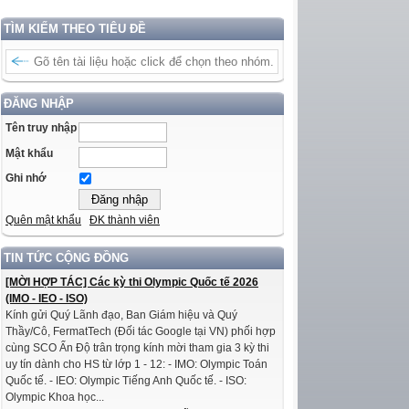
TÌM KIẾM THEO TIÊU ĐỀ
ĐĂNG NHẬP
Tên truy nhập
Mật khẩu
Ghi nhớ
Quên mật khẩu
ĐK thành viên
TIN TỨC CỘNG ĐỒNG
[MỜI HỢP TÁC] Các kỳ thi Olympic Quốc tế 2026
(IMO - IEO - ISO)
Kính gửi Quý Lãnh đạo, Ban Giám hiệu và Quý
Thầy/Cô, FermatTech (Đối tác Google tại VN) phối hợp
cùng SCO Ấn Độ trân trọng kính mời tham gia 3 kỳ thi
uy tín dành cho HS từ lớp 1 - 12: - IMO: Olympic Toán
Quốc tế. - IEO: Olympic Tiếng Anh Quốc tế. - ISO:
Olympic Khoa học...