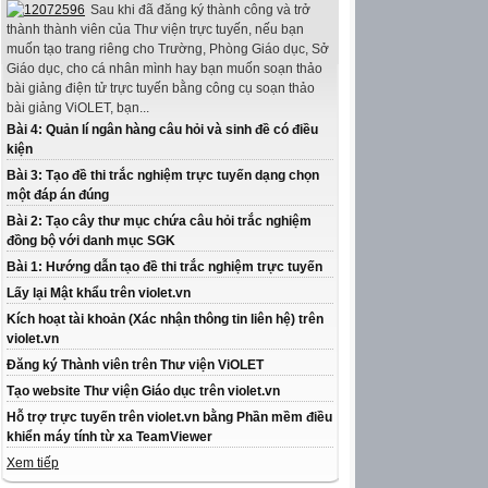
Sau khi đã đăng ký thành công và trở
thành thành viên của Thư viện trực tuyến, nếu bạn
muốn tạo trang riêng cho Trường, Phòng Giáo dục, Sở
Giáo dục, cho cá nhân mình hay bạn muốn soạn thảo
bài giảng điện tử trực tuyến bằng công cụ soạn thảo
bài giảng ViOLET, bạn...
Bài 4: Quản lí ngân hàng câu hỏi và sinh đề có điều
kiện
Bài 3: Tạo đề thi trắc nghiệm trực tuyến dạng chọn
một đáp án đúng
Bài 2: Tạo cây thư mục chứa câu hỏi trắc nghiệm
đồng bộ với danh mục SGK
Bài 1: Hướng dẫn tạo đề thi trắc nghiệm trực tuyến
Lấy lại Mật khẩu trên violet.vn
Kích hoạt tài khoản (Xác nhận thông tin liên hệ) trên
violet.vn
Đăng ký Thành viên trên Thư viện ViOLET
Tạo website Thư viện Giáo dục trên violet.vn
Hỗ trợ trực tuyến trên violet.vn bằng Phần mềm điều
khiển máy tính từ xa TeamViewer
Xem tiếp