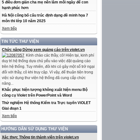
5 điều đơn giản cha mẹ nên làm mỗi ngày để con
hạnh phúc hơn
Hà Nội công bố cấu trúc định dạng đề minh họa 7
môn thi lớp 10 năm 2025
Xem tiếp
TIN TỨC THƯ VIỆN
Chức năng Dừng xem quảng cáo trên violet.vn
Kính chào các thầy, cô! Hiện tại, kinh phí
duy trì hệ thống dựa chủ yếu vào việc đặt quảng cáo
trên hệ thống. Tuy nhiên, đôi khi có gây một số trở ngại
đối với thầy, cô khi truy cập. Vì vậy, để thuận tiện trong
việc sử dụng thư viện hệ thống đã cung cấp chức
năng...
Khắc phục hiện tượng không xuất hiện menu Bộ
công cụ Violet trên PowerPoint và Word
Thử nghiệm Hệ thống Kiểm tra Trực tuyến ViOLET
Giai đoạn 1
Xem tiếp
HƯỚNG DẪN SỬ DỤNG THƯ VIỆN
Xác thực Thông tin thành viên trên violet.vn