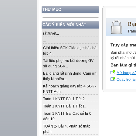
THƯ MỤC
Bạ
CÁC Ý KIẾN MỚI NHẤT
Tran
rất tuyệt...
...
Truy cập tr
Giới thiệu SGK Giáo dục thể chất
Bạn phải mở tr
lớp 4...
ký rồi nhấn nút
Tài liệu phục vụ bồi dưỡng GV
Bạn làm gì t
sử dụng SGK...
Mở trang đ
Bài giảng rất sinh động. Cảm ơn
thầy N nhiều...
Quay trở lại
Kế hoạch giảng dạy lớp 4 SGK -
KNTT Môn...
Toán 1 KNTT. Bài 1 Tiết 2....
Toán 1 KNTT. Bài 1 Tiết 1....
Toán 1 KNTT. Bài Các số từ 0
đến 10...
TUẦN 2- Bài 4. Phân số thập
phân...