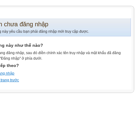
n chưa đăng nhập
g này yêu cầu bạn phải đăng nhập mới truy cập được.
ang này như thế nào?
ang đăng nhập, sau đó điền chính xác tên truy nhập và mật khẩu đã đăng
 "Đăng nhập" ở phía dưới.
iếp theo?
ăng nhập
 trang trước