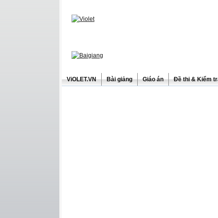
ViOLET.VN
Bài giảng
Giáo án
Đề thi & Kiểm t