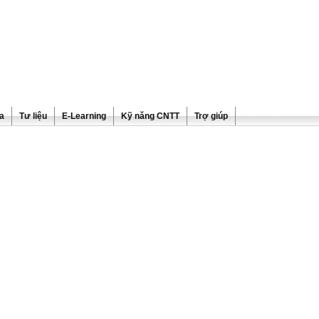
ra
Tư liệu
E-Learning
Kỹ năng CNTT
Trợ giúp