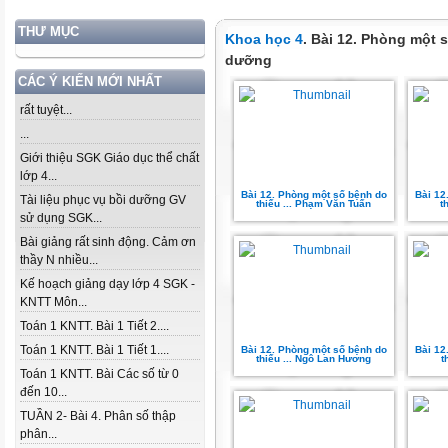
THƯ MỤC
Khoa học 4
. Bài 12. Phòng một 
dưỡng
CÁC Ý KIẾN MỚI NHẤT
rất tuyệt...
...
Giới thiệu SGK Giáo dục thể chất
lớp 4...
Bài 12. Phòng một số bệnh do
Bài 12
Tài liệu phục vụ bồi dưỡng GV
thiếu ... Phạm Văn Tuấn
t
sử dụng SGK...
Bài giảng rất sinh động. Cảm ơn
thầy N nhiều...
Kế hoạch giảng dạy lớp 4 SGK -
KNTT Môn...
Toán 1 KNTT. Bài 1 Tiết 2....
Toán 1 KNTT. Bài 1 Tiết 1....
Bài 12. Phòng một số bệnh do
Bài 12
thiếu ... Ngô Lan Hương
t
Toán 1 KNTT. Bài Các số từ 0
đến 10...
TUẦN 2- Bài 4. Phân số thập
phân...