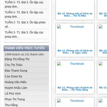
TUẦN 2- T3. Bài 5. Ôn tập các
phép tính...
TUẦN 2- T2. Bài 5. Ôn tập các
Bài 12. Phòng một số bệnh do
Bài 12
thiếu ... Thị Tố Như
th
phép tính...
TUẦN 2- T2. Bài 3. Ôn tập phân
số...
TUẦN 2- T1. Bài 5. Ôn tập các
phép tính...
THÀNH VIÊN TRỰC TUYẾN
Bài 12. Phòng một số bệnh do
Bài 12
thiếu ... lê ngọc châu
thi
1499 khách và 141 thành viên
Đặng Thị Hồng Thi
Chu Thị Thảo
Đào Thanh Dung
Cao Doan Ky
Hoàng Văn Hiếu
Huỳnh Khắc Lâm
Bài 12. Phòng một số bệnh do
Bài 12
thiếu ... Thị Thúy Hằng
Lã Phú Vịnh
Phan Thi Trang
Thu Hằng