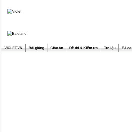
ViOLET.VN
Bài giảng
Giáo án
Đề thi & Kiểm tra
Tư liệu
E-Lea