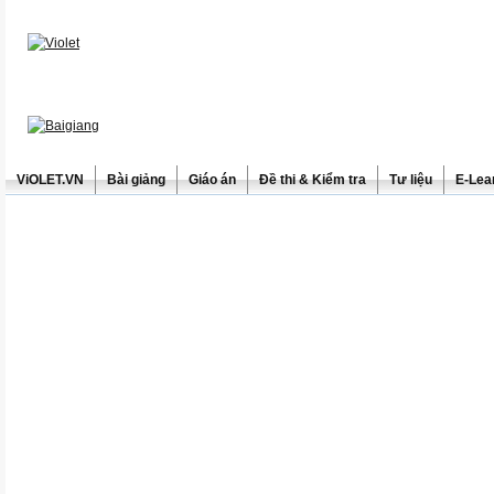
ViOLET.VN
Bài giảng
Giáo án
Đề thi & Kiểm tra
Tư liệu
E-Lea