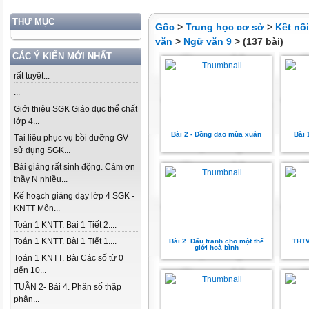
THƯ MỤC
Gốc
>
Trung học cơ sở
>
Kết nố
văn
>
Ngữ văn 9
> (137 bài)
CÁC Ý KIẾN MỚI NHẤT
rất tuyệt...
...
Giới thiệu SGK Giáo dục thể chất
lớp 4...
Bài 2 - Đồng dao mùa xuân
Bài 
Tài liệu phục vụ bồi dưỡng GV
sử dụng SGK...
Bài giảng rất sinh động. Cảm ơn
thầy N nhiều...
Kế hoạch giảng dạy lớp 4 SGK -
KNTT Môn...
Toán 1 KNTT. Bài 1 Tiết 2....
Toán 1 KNTT. Bài 1 Tiết 1....
Bài 2. Đấu tranh cho một thế
THTV
giới hoà bình
Toán 1 KNTT. Bài Các số từ 0
đến 10...
TUẦN 2- Bài 4. Phân số thập
phân...