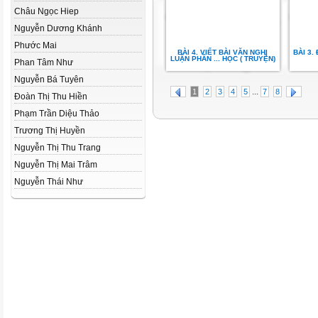
Châu Ngọc Hiep
Nguyễn Dương Khánh
Phước Mai
BÀI 4. VIẾT BÀI VĂN NGHỊ
BÀI 3.
LUẬN PHÂN ... HỌC ( TRUYỆN)
Phan Tâm Như
Nguyễn Bá Tuyên
...
1
2
3
4
5
7
8
Đoàn Thị Thu Hiền
Phạm Trần Diệu Thảo
Trương Thị Huyền
Nguyễn Thị Thu Trang
Nguyễn Thị Mai Trâm
Nguyễn Thái Như