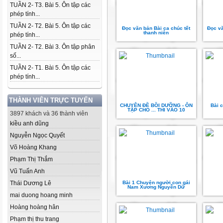
TUẦN 2- T3. Bài 5. Ôn tập các
phép tính...
TUẦN 2- T2. Bài 5. Ôn tập các
Đọc văn bản Bài ca chúc tết
Đọc vă
thanh niên
phép tính...
TUẦN 2- T2. Bài 3. Ôn tập phân
số...
TUẦN 2- T1. Bài 5. Ôn tập các
phép tính...
THÀNH VIÊN TRỰC TUYẾN
CHUYÊN ĐỀ BỒI DƯỠNG - ÔN
Bài c
TẬP CHO ... THI VÀO 10
3897 khách và 36 thành viên
kiều anh dũng
Nguyễn Ngọc Quyết
Võ Hoàng Khang
Phạm Thị Thắm
Vũ Tuấn Anh
Thái Dương Lê
Bài 1 Chuyện người con gái
Nam Xương Nguyễn Dữ
mai duong hoang minh
Hoàng hoàng hân
Phạm thị thu trang